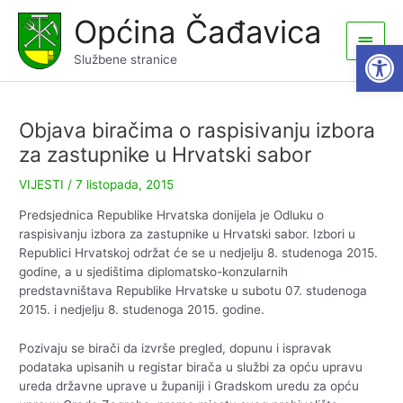
Skip
Općina Čađavica
to
Main
Open
content
Službene stranice
Men
Objava biračima o raspisivanju izbora
za zastupnike u Hrvatski sabor
VIJESTI
/
7 listopada, 2015
Predsjednica Republike Hrvatska donijela je Odluku o
raspisivanju izbora za zastupnike u Hrvatski sabor. Izbori u
Republici Hrvatskoj održat će se u nedjelju 8. studenoga 2015.
godine, a u sjedištima diplomatsko-konzularnih
predstavništava Republike Hrvatske u subotu 07. studenoga
2015. i nedjelju 8. studenoga 2015. godine.
Pozivaju se birači da izvrše pregled, dopunu i ispravak
podataka upisanih u registar birača u službi za opću upravu
ureda državne uprave u županiji i Gradskom uredu za opću