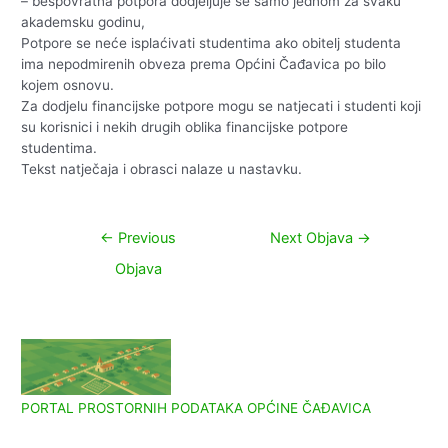
– bespovratna potpora dodjeljuje se samo jednom za svaku
akademsku godinu,
Potpore se neće isplaćivati studentima ako obitelj studenta
ima nepodmirenih obveza prema Općini Čađavica po bilo
kojem osnovu.
Za dodjelu financijske potpore mogu se natjecati i studenti koji
su korisnici i nekih drugih oblika financijske potpore
studentima.
Tekst natječaja i obrasci nalaze u nastavku.
Navigacija
←
Previous
Next Objava
→
objava
Objava
PORTAL PROSTORNIH PODATAKA OPĆINE ČAĐAVICA