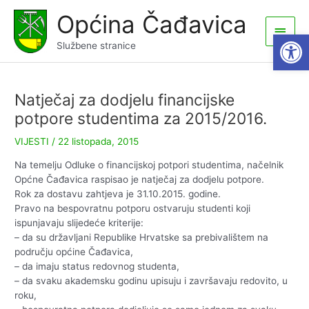
Skip
Općina Čađavica
to
Main
Open
content
Službene stranice
Men
Natječaj za dodjelu financijske
potpore studentima za 2015/2016.
VIJESTI
/
22 listopada, 2015
Na temelju Odluke o financijskoj potpori studentima, načelnik
Općne Čađavica raspisao je natječaj za dodjelu potpore.
Rok za dostavu zahtjeva je 31.10.2015. godine.
Pravo na bespovratnu potporu ostvaruju studenti koji
ispunjavaju slijedeće kriterije:
– da su državljani Republike Hrvatske sa prebivalištem na
području općine Čađavica,
– da imaju status redovnog studenta,
– da svaku akademsku godinu upisuju i završavaju redovito, u
roku,