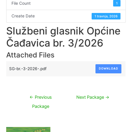
File Count
1
Create Date
1 travnja, 2026
Službeni glasnik Općine
Čađavica br. 3/2026
Attached Files
SG-br.-3-2026-.pdf
DOWNLOAD
Navigacija
←
Previous
Next Package
→
objava
Package