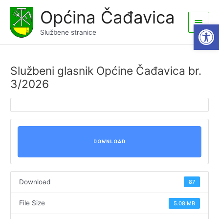
Skip
Općina Čađavica
to
Main
Open
content
Službene stranice
Men
Službeni glasnik Općine Čađavica br.
3/2026
DOWNLOAD
Download
87
File Size
5.08 MB