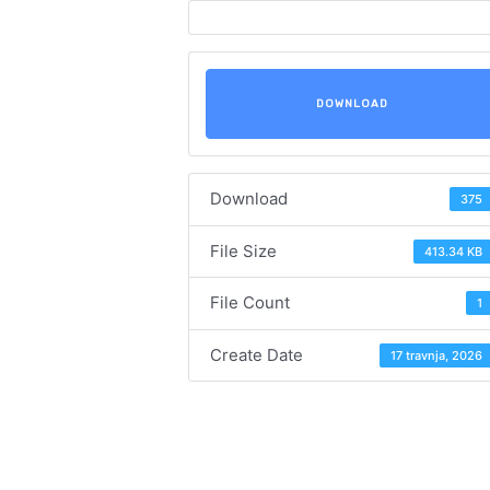
DOWNLOAD
Download
375
File Size
413.34 KB
File Count
1
Create Date
17 travnja, 2026