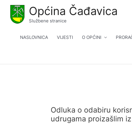
Skip
Općina Čađavica
to
content
Službene stranice
NASLOVNICA
VIJESTI
O OPĆINI
PRORA
Odluka o odabiru koris
udrugama proizašlim iz