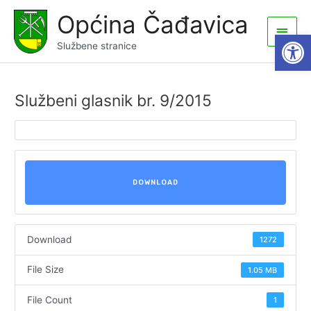
Skip
Općina Čađavica
to
Main
Open
content
Službene stranice
Men
Službeni glasnik br. 9/2015
DOWNLOAD
Download
1272
File Size
1.05 MB
File Count
1