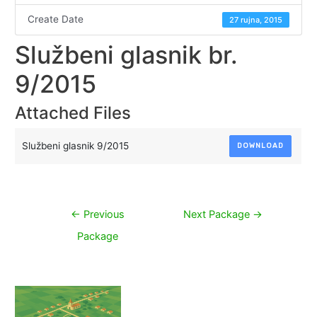
Create Date
27 rujna, 2015
Službeni glasnik br.
9/2015
Attached Files
Službeni glasnik 9/2015
DOWNLOAD
Navigacija
←
Previous
Next Package
→
objava
Package