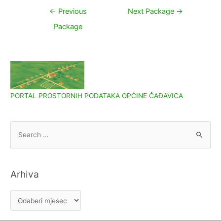
Navigacija
←
Previous
Next Package
→
objava
Package
PORTAL PROSTORNIH PODATAKA OPĆINE ČAĐAVICA
S
e
a
r
Arhiva
c
h
A
f
r
o