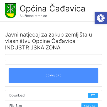
Skip
Općina Čađavica
to
Main
Open
content
Službene stranice
Men
Javni natjecaj za zakup zemljišta u
vlasništvu Općine Čađavica –
INDUSTRIJSKA ZONA
DOWNLOAD
Download
970
File Size
42.50 KB