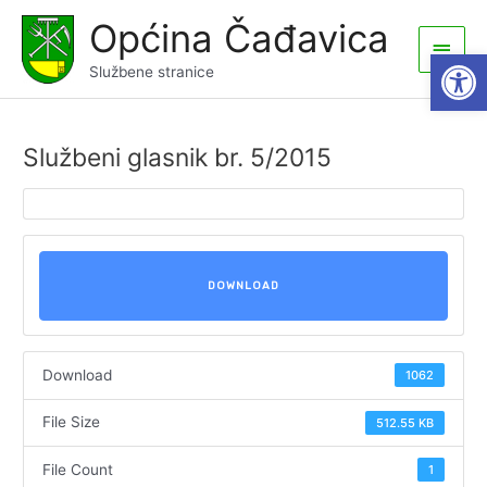
Skip
Općina Čađavica
to
Main
Open
content
Službene stranice
Men
Službeni glasnik br. 5/2015
DOWNLOAD
Download
1062
File Size
512.55 KB
File Count
1