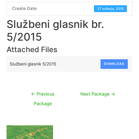
Create Date
27 svibnja, 2015
Službeni glasnik br.
5/2015
Attached Files
Službeni glasnik 5/2015
DOWNLOAD
Navigacija
←
Previous
Next Package
→
objava
Package