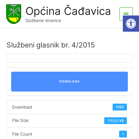
Skip
Općina Čađavica
to
Main
Open
content
Službene stranice
Men
Službeni glasnik br. 4/2015
DOWNLOAD
Download
1095
File Size
770.52 KB
File Count
1