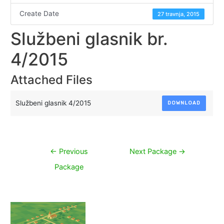
Create Date
27 travnja, 2015
Službeni glasnik br.
4/2015
Attached Files
Službeni glasnik 4/2015
DOWNLOAD
Navigacija
←
Previous
Next Package
→
objava
Package