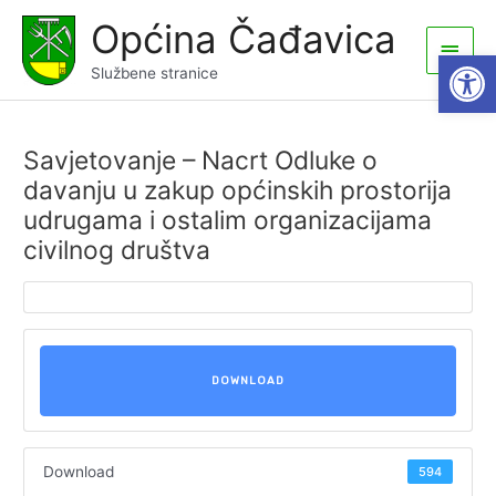
Skip
Općina Čađavica
to
Main
Open
content
Službene stranice
Men
Savjetovanje – Nacrt Odluke o
davanju u zakup općinskih prostorija
udrugama i ostalim organizacijama
civilnog društva
DOWNLOAD
Download
594