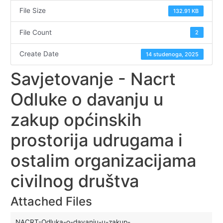
File Size
132.91 KB
File Count
2
Create Date
14 studenoga, 2025
Savjetovanje - Nacrt
Odluke o davanju u
zakup općinskih
prostorija udrugama i
ostalim organizacijama
civilnog društva
Attached Files
NACRT-Odluka-o-davanju-u-zakup-