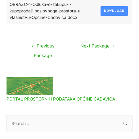
OBRAZC-1-Odluka-o-zakupu-i-
kupoprodaji-poslovnoga-prostora-u-
DOWNLOAD
vlasnistvu-Opcine-Cadavica.docx
Navigacija
←
Previous
Next Package
→
objava
Package
PORTAL PROSTORNIH PODATAKA OPĆINE ČAĐAVICA
S
e
a