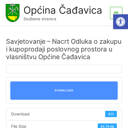
Skip
Općina Čađavica
to
Main
Open
content
Službene stranice
Men
Savjetovanje – Nacrt Odluka o zakupu
i kupoprodaji poslovnog prostora u
vlasništvu Općine Čađavica
DOWNLOAD
Download
422
File Size
65.79 KB