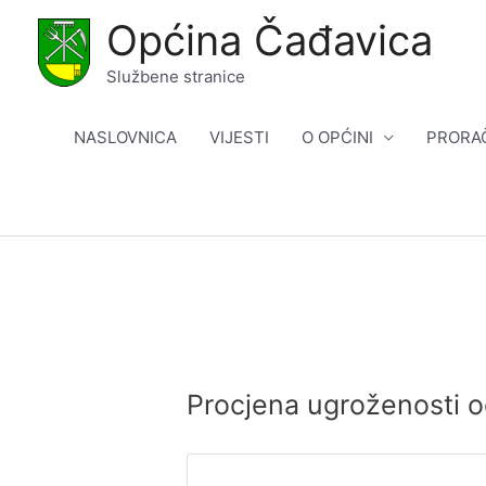
Skip
Općina Čađavica
to
content
Službene stranice
NASLOVNICA
VIJESTI
O OPĆINI
PRORA
Procjena ugroženosti 