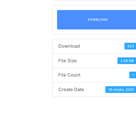
DOWNLOAD
Download
623
File Size
2.58 MB
File Count
1
Create Date
16 ožujka, 2026
Navigacija