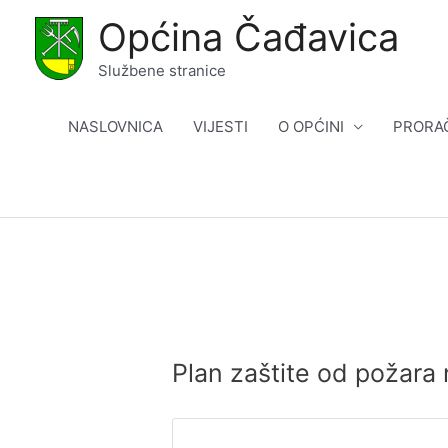
Skip
Općina Čađavica
to
content
Službene stranice
NASLOVNICA
VIJESTI
O OPĆINI
PRORA
Plan zaštite od požara