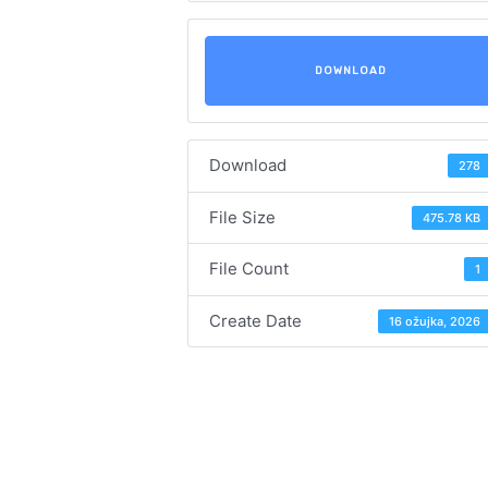
DOWNLOAD
Download
278
File Size
475.78 KB
File Count
1
Create Date
16 ožujka, 2026
Navigacija