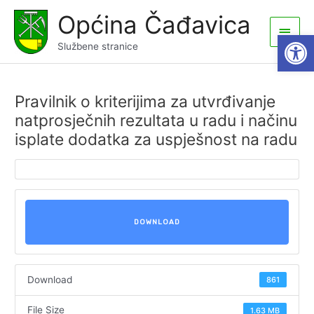
Skip
Općina Čađavica
to
Main
Open
content
Službene stranice
Men
Pravilnik o kriterijima za utvrđivanje
natprosječnih rezultata u radu i načinu
isplate dodatka za uspješnost na radu
DOWNLOAD
Download
861
File Size
1.63 MB