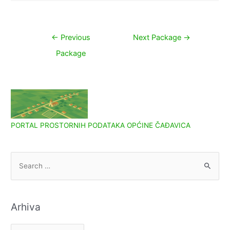
Navigacija
←
Previous
Next Package
→
objava
Package
PORTAL PROSTORNIH PODATAKA OPĆINE ČAĐAVICA
S
e
a
r
Arhiva
c
h