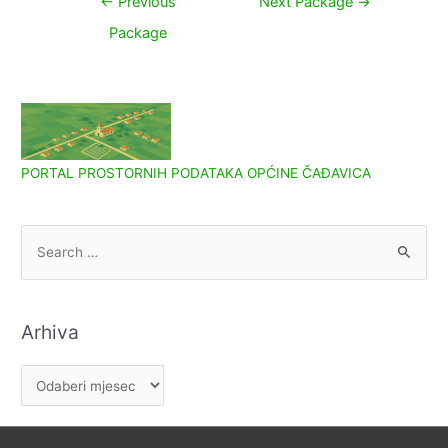
←
Previous
Next Package
→
objava
Package
PORTAL PROSTORNIH PODATAKA OPĆINE ČAĐAVICA
S
e
a
r
Arhiva
c
h
A
f
r
o
h