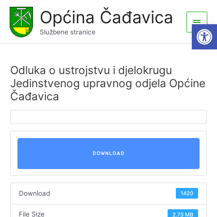
Skip
Općina Čađavica
to
Main
Open
content
Službene stranice
Men
Odluka o ustrojstvu i djelokrugu
Jedinstvenog upravnog odjela Općine
Čađavica
DOWNLOAD
Download
1420
File Size
2.73 MB