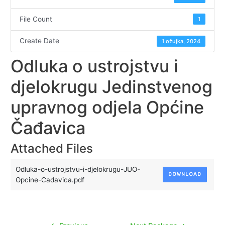
File Count
1
Create Date
1 ožujka, 2024
Odluka o ustrojstvu i
djelokrugu Jedinstvenog
upravnog odjela Općine
Čađavica
Attached Files
Odluka-o-ustrojstvu-i-djelokrugu-JUO-
DOWNLOAD
Opcine-Cadavica.pdf
Navigacija