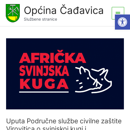
Skip
Općina Čađavica
to
Main
Open
content
Službene stranice
Men
Uputa Područne službe civilne zaštite
Virovitica o svinjskoj kugi i