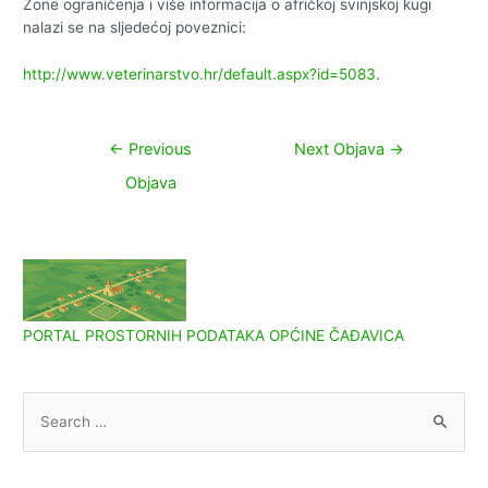
Zone ograničenja i više informacija o afričkoj svinjskoj kugi
nalazi se na sljedećoj poveznici:
http://www.veterinarstvo.hr/default.aspx?id=5083
.
Navigacija
←
Previous
Next Objava
→
objava
Objava
PORTAL PROSTORNIH PODATAKA OPĆINE ČAĐAVICA
S
e
a