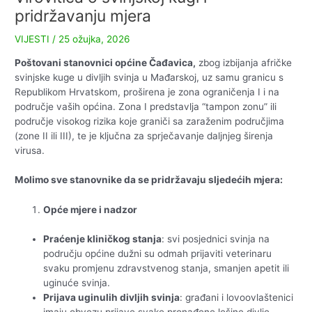
pridržavanju mjera
VIJESTI
/
25 ožujka, 2026
Poštovani stanovnici općine Čađavica
,
zbog izbijanja afričke
svinjske kuge u divljih svinja u Mađarskoj, uz samu granicu s
Republikom Hrvatskom, proširena je zona ograničenja I i na
područje vaših općina. Zona I predstavlja “tampon zonu” ili
područje visokog rizika koje graniči sa zaraženim područjima
(zone II ili III), te je ključna za sprječavanje daljnjeg širenja
virusa.
Molimo sve stanovnike da se pridržavaju sljedećih mjera:
Opće mjere i nadzor
Praćenje kliničkog stanja
: svi posjednici svinja na
području općine dužni su odmah prijaviti veterinaru
svaku promjenu zdravstvenog stanja, smanjen apetit ili
uginuće svinja.
Prijava uginulih divljih svinja
: građani i lovoovlaštenici
imaju obvezu prijave svake pronađene lešine divlje