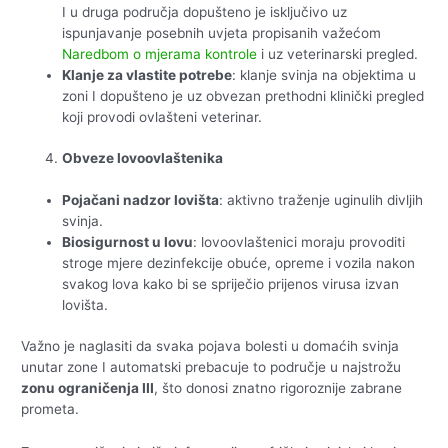
I u druga područja dopušteno je isključivo uz
ispunjavanje posebnih uvjeta propisanih važećom
Naredbom o mjerama kontrole
i uz veterinarski pregled.
Klanje za vlastite potrebe
: klanje svinja na objektima u
zoni I dopušteno je uz obvezan prethodni klinički pregled
koji provodi ovlašteni veterinar.
Obveze lovoovlaštenika
Pojačani nadzor lovišta
: aktivno traženje uginulih divljih
svinja.
Biosigurnost u lovu
: lovoovlaštenici moraju provoditi
stroge mjere dezinfekcije obuće, opreme i vozila nakon
svakog lova kako bi se spriječio prijenos virusa izvan
lovišta.
Važno je naglasiti da svaka pojava bolesti u domaćih svinja
unutar zone I automatski prebacuje to područje u najstrožu
zonu ograničenja III
, što donosi znatno rigoroznije zabrane
prometa.