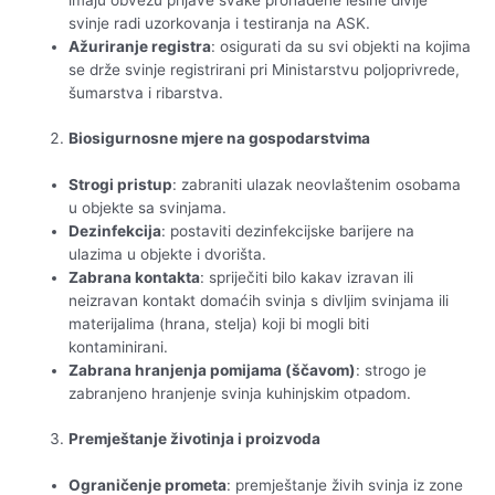
svinje radi uzorkovanja i testiranja na ASK.
Ažuriranje registra
: osigurati da su svi objekti na kojima
se drže svinje registrirani pri Ministarstvu poljoprivrede,
šumarstva i ribarstva.
Biosigurnosne mjere na gospodarstvima
Strogi pristup
: zabraniti ulazak neovlaštenim osobama
u objekte sa svinjama.
Dezinfekcija
: postaviti dezinfekcijske barijere na
ulazima u objekte i dvorišta.
Zabrana kontakta
: spriječiti bilo kakav izravan ili
neizravan kontakt domaćih svinja s divljim svinjama ili
materijalima (hrana, stelja) koji bi mogli biti
kontaminirani.
Zabrana hranjenja pomijama (ščavom)
: strogo je
zabranjeno hranjenje svinja kuhinjskim otpadom.
Premještanje životinja i proizvoda
Ograničenje prometa
: premještanje živih svinja iz zone