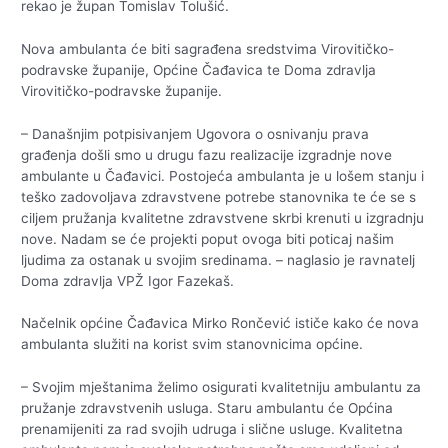
rekao je župan Tomislav Tolušić.
Nova ambulanta će biti sagrađena sredstvima Virovitičko-
podravske županije, Općine Čađavica te Doma zdravlja
Virovitičko-podravske županije.
– Današnjim potpisivanjem Ugovora o osnivanju prava
građenja došli smo u drugu fazu realizacije izgradnje nove
ambulante u Čađavici. Postojeća ambulanta je u lošem stanju i
teško zadovoljava zdravstvene potrebe stanovnika te će se s
ciljem pružanja kvalitetne zdravstvene skrbi krenuti u izgradnju
nove. Nadam se će projekti poput ovoga biti poticaj našim
ljudima za ostanak u svojim sredinama. – naglasio je ravnatelj
Doma zdravlja VPŽ Igor Fazekaš.
Načelnik općine Čađavica Mirko Rončević ističe kako će nova
ambulanta služiti na korist svim stanovnicima općine.
– Svojim mještanima želimo osigurati kvalitetniju ambulantu za
pružanje zdravstvenih usluga. Staru ambulantu će Općina
prenamijeniti za rad svojih udruga i slične usluge. Kvalitetna