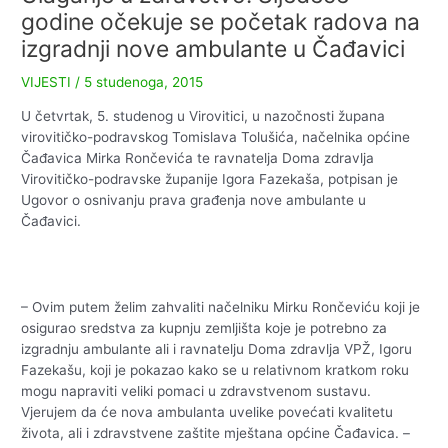
godine očekuje se početak radova na
izgradnji nove ambulante u Čađavici
VIJESTI
/
5 studenoga, 2015
U četvrtak, 5. studenog u Virovitici, u nazočnosti župana
virovitičko-podravskog Tomislava Tolušića, načelnika općine
Čađavica Mirka Rončevića te ravnatelja Doma zdravlja
Virovitičko-podravske županije Igora Fazekaša, potpisan je
Ugovor o osnivanju prava građenja nove ambulante u
Čađavici.
– Ovim putem želim zahvaliti načelniku Mirku Rončeviću koji je
osigurao sredstva za kupnju zemljišta koje je potrebno za
izgradnju ambulante ali i ravnatelju Doma zdravlja VPŽ, Igoru
Fazekašu, koji je pokazao kako se u relativnom kratkom roku
mogu napraviti veliki pomaci u zdravstvenom sustavu.
Vjerujem da će nova ambulanta uvelike povećati kvalitetu
života, ali i zdravstvene zaštite mještana općine Čađavica. –