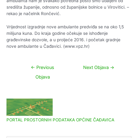
ambulanta nam je svakako potrebna pošto smo udaljeni od
središta županije, odnosno od županijske bolnice u Virovitici. –
rekao je načelnik Rončević.
Vrijednost izgradnje nove ambulante predviđa se na oko 1,5
milijuna kuna. Do kraja godine očekuje se ishođenje
građevinske dozvole, a u proljeće 2016. i početak gradnje
nove ambulante u Čađavici. (www.vpz.hr)
Navigacija
←
Previous
Next Objava
→
objava
Objava
PORTAL PROSTORNIH PODATAKA OPĆINE ČAĐAVICA