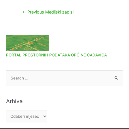
Navigacija
←
Previous Medijski zapisi
objava
PORTAL PROSTORNIH PODATAKA OPĆINE ČAĐAVICA
S
e
a
r
Arhiva
c
h
A
f
r
o