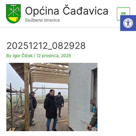
Skip
Općina Čađavica
to
Main
Open
content
Službene stranice
Men
20251212_082928
By
Igor Čiček
/
12 prosinca, 2025