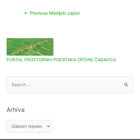
Navigacija
←
Previous Medijski zapisi
objava
PORTAL PROSTORNIH PODATAKA OPĆINE ČAĐAVICA
S
e
a
r
Arhiva
c
h
A
f
r
o