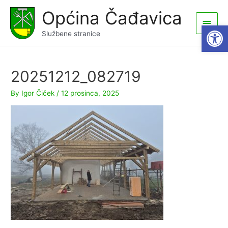
Skip
Općina Čađavica
to
Main
Open
content
Službene stranice
Men
20251212_082719
By
Igor Čiček
/
12 prosinca, 2025