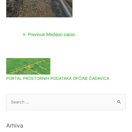
Navigacija
←
Previous Medijski zapisi
objava
PORTAL PROSTORNIH PODATAKA OPĆINE ČAĐAVICA
S
e
a
r
Arhiva
c