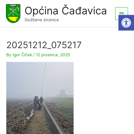
Skip
Općina Čađavica
to
Main
Open
content
Službene stranice
Men
20251212_075217
By
Igor Čiček
/
12 prosinca, 2025