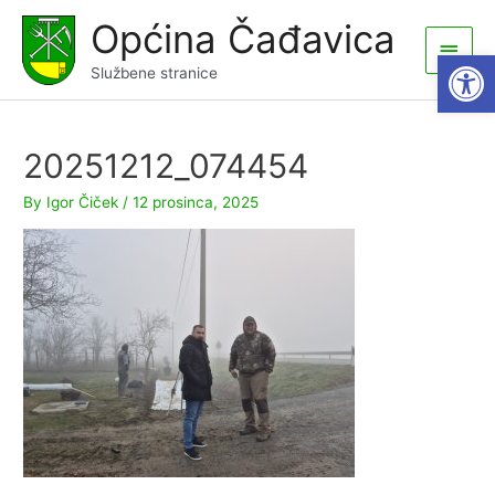
Skip
Općina Čađavica
to
Main
Open
content
Službene stranice
Men
20251212_074454
By
Igor Čiček
/
12 prosinca, 2025