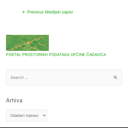
Navigacija
←
Previous Medijski zapisi
objava
PORTAL PROSTORNIH PODATAKA OPĆINE ČAĐAVICA
S
e
a
r
Arhiva
c
h
A
f
r
o