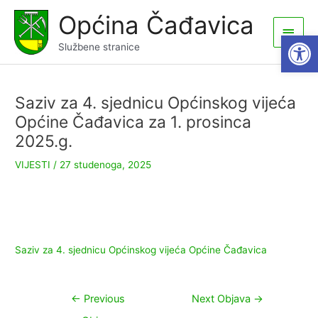
Skip
Općina Čađavica
to
Main
Open
content
Službene stranice
Men
Saziv za 4. sjednicu Općinskog vijeća
Općine Čađavica za 1. prosinca
2025.g.
VIJESTI
/
27 studenoga, 2025
Saziv za 4. sjednicu Općinskog vijeća Općine Čađavica
Navigacija
←
Previous
Next Objava
→
objava