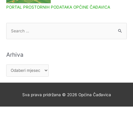
PORTAL PROSTORNIH PODATAKA OPĆINE ČAĐAVICA
S
e
a
r
Arhiva
c
h
A
f
r
o
h
r
i
Sva prava pridržana © 2026
Općina Čađavica
:
v
a