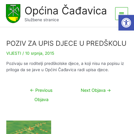
Skip
Općina Čađavica
to
Main
Open
content
Službene stranice
Men
POZIV ZA UPIS DJECE U PREDŠKOLU
VIJESTI
/
10 srpnja, 2015
Pozivaju se roditelji predškolske djece, a koji nisu na popisu iz
priloga da se jave u Općini Čađavica radi upisa djece.
Navigacija
←
Previous
Next Objava
→
objava
Objava