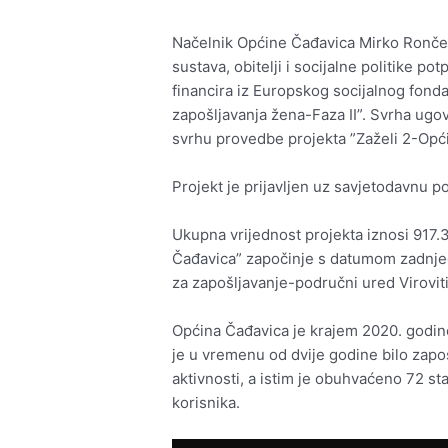
Načelnik Općine Čađavica Mirko Rončev
sustava, obitelji i socijalne politike p
financira iz Europskog socijalnog fond
zapošljavanja žena-Faza II”. Svrha ugo
svrhu provedbe projekta ”Zaželi 2-Opć
Projekt je prijavljen uz savjetodavnu 
Ukupna vrijednost projekta iznosi 917.
Čađavica” započinje s datumom zadnjeg 
za zapošljavanje-područni ured Viroviti
Općina Čađavica je krajem 2020. godine
je u vremenu od dvije godine bilo zapos
aktivnosti, a istim je obuhvaćeno 72 st
korisnika.