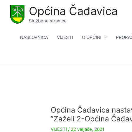
Skip
Općina Čađavica
to
content
Službene stranice
NASLOVNICA
VIJESTI
O OPĆINI
PRORA
Općina Čađavica nastav
”Zaželi 2-Općina Čađav
VIJESTI
/
22 veljače, 2021