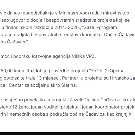
ić danas (ponedjeljak) je s Ministarstvom rada i mirovinskog
otpisao ugovor o dodjeli bespovratnih sredstava projekta koji se
a u financijskom razdoblju 2014.-2020., ”Zaželi-program
vora je dodjela bespovratnih sredstava korisniku, Općini Čađavic
ina Čađavica”.
pomoć i podršku Razvojne agencija VIDRa VPŽ.
350,00 kuna. Razdoblje provedbe projekta ”Zaželi 2-Općina
potpisa te traje 13 mjeseci. Partneri u projektu su Hrvatsko z
ca i Centar za socijalnu skrb Slatina.
 uspješno privela kraju projekt ”Zaželi-Općina Čađavica” kroz k
leno 12 žena, jedan voditelj projekta i jedan koordinator projek
arih i nemoćnih osoba s područja općine Čađavica, kao krajnjih