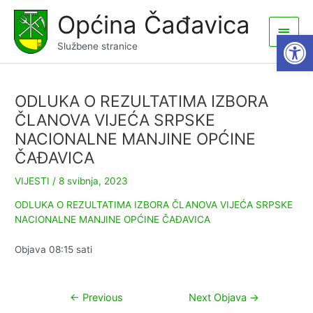
Skip
Općina Čađavica
to
Main
Open
content
Službene stranice
Men
ODLUKA O REZULTATIMA IZBORA
ČLANOVA VIJEĆA SRPSKE
NACIONALNE MANJINE OPĆINE
ČAĐAVICA
VIJESTI
/
8 svibnja, 2023
ODLUKA O REZULTATIMA IZBORA ČLANOVA VIJEĆA SRPSKE
NACIONALNE MANJINE OPĆINE ČAĐAVICA
Objava 08:15 sati
Navigacija
←
Previous
Next Objava
→
objava