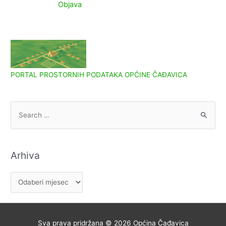
Objava
PORTAL PROSTORNIH PODATAKA OPĆINE ČAĐAVICA
S
e
a
r
Arhiva
c
h
A
f
r
o
h
r
i
Sva prava pridržana © 2026
Općina Čađavica