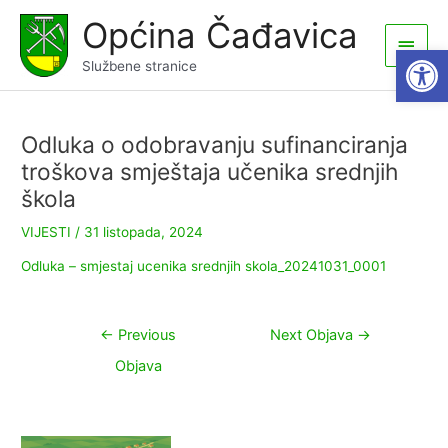
Skip
Općina Čađavica
to
Main
Open
content
Službene stranice
Men
Odluka o odobravanju sufinanciranja
troškova smještaja učenika srednjih
škola
VIJESTI
/
31 listopada, 2024
Odluka – smjestaj ucenika srednjih skola_20241031_0001
Navigacija
←
Previous
Next Objava
→
objava
Objava