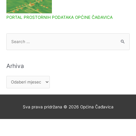
PORTAL PROSTORNIH PODATAKA OPĆINE ČAĐAVICA
S
e
a
r
Arhiva
c
h
A
f
r
o
h
r
i
Sva prava pridržana © 2026
Općina Čađavica
:
v
a