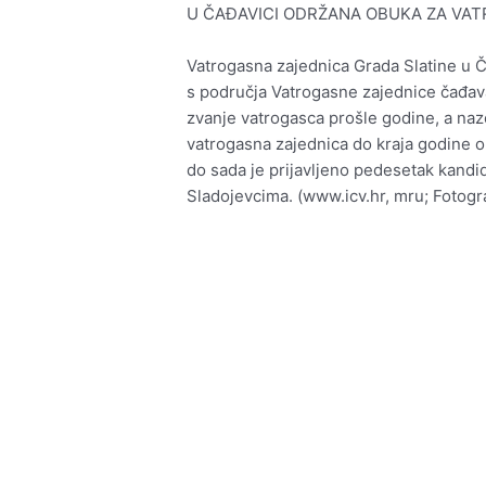
U ČAĐAVICI ODRŽANA OBUKA ZA VA
Vatrogasna zajednica Grada Slatine u Ča
s područja Vatrogasne zajednice čađavač
zvanje vatrogasca prošle godine, a nazo
vatrogasna zajednica do kraja godine or
do sada je prijavljeno pedesetak kandida
Sladojevcima. (www.icv.hr, mru; Fotogr