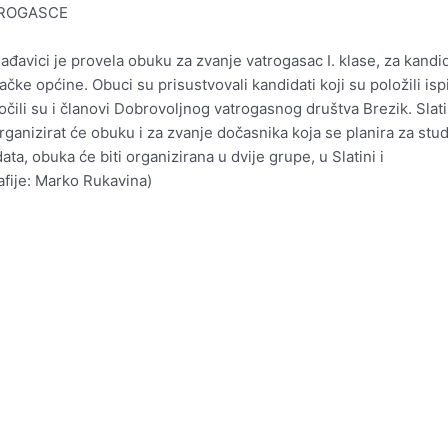
TROGASCE
đavici je provela obuku za zvanje vatrogasac I. klase, za kandi
ke općine. Obuci su prisustvovali kandidati koji su položili ispi
čili su i članovi Dobrovoljnog vatrogasnog društva Brezik. Slat
ganizirat će obuku i za zvanje dočasnika koja se planira za stud
ta, obuka će biti organizirana u dvije grupe, u Slatini i
afije: Marko Rukavina)