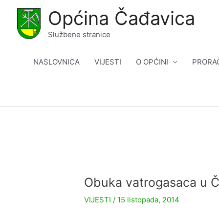
Skip
Općina Čađavica
to
content
Službene stranice
NASLOVNICA
VIJESTI
O OPĆINI
PRORA
Obuka vatrogasaca u Č
VIJESTI
/
15 listopada, 2014