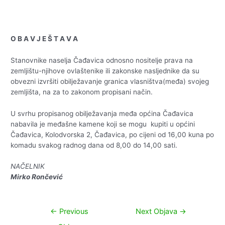
O B A V J E Š T A V A
Stanovnike naselja Čađavica odnosno nositelje prava na
zemljištu-njihove ovlaštenike ili zakonske nasljednike da su
obvezni izvršiti obilježavanje granica vlasništva(međa) svojeg
zemljišta, na za to zakonom propisani način.
U svrhu propisanog obilježavanja međa općina Čađavica
nabavila je međašne kamene koji se mogu kupiti u općini
Čađavica, Kolodvorska 2, Čađavica, po cijeni od 16,00 kuna po
komadu svakog radnog dana od 8,00 do 14,00 sati.
NAČELNIK
Mirko Rončević
Navigacija
←
Previous
Next Objava
→
objava