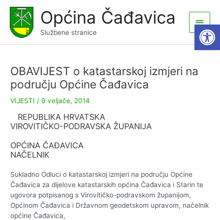
Skip
Općina Čađavica
to
Main
Open
content
Službene stranice
Men
OBAVIJEST o katastarskoj izmjeri na
području Općine Čađavica
VIJESTI
/
9 veljače, 2014
REPUBLIKA HRVATSKA
VIROVITIČKO-PODRAVSKA ŽUPANIJA
OPĆINA ČAĐAVICA
NAČELNIK
Sukladno Odluci o katastarskoj izmjeri na području Općine
Čađavica za dijelove katastarskih općina Čađavica i Starin te
ugovora potpisanog s Virovitičko-podravskom županijom,
Općinom Čađavica i Državnom geodetskom upravom, načelnik
općine Čađavica,