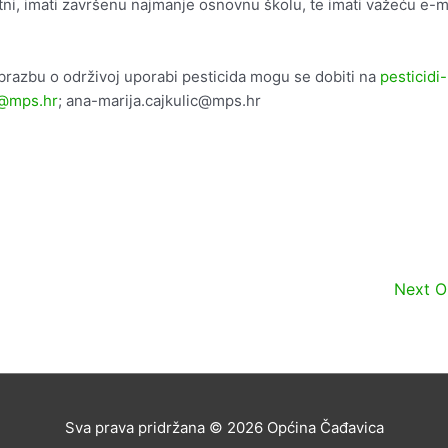
tni, imati završenu najmanje osnovnu školu, te imati važeću e-m
brazbu o održivoj uporabi pesticida mogu se dobiti na
pesticidi-
k@mps.hr
; ana-marija.cajkulic@mps.hr
Next 
Sva prava pridržana © 2026
Općina Čađavica