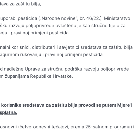
ava za zaštitu bilja,
porabi pesticida („Narodne novine“, br. 46/22.) Ministarstvo
ku razvoju poljoprivrede ovlašteno je kao stručno tijelo za
u i pravilnoj primjeni pesticida.
 korisnici, distributeri i savjetnici sredstava za zaštitu bilja
igurnom rukovanju i pravilnoj primjeni pesticida.
ed nadležne Uprave za stručnu podršku razvoju poljoprivrede
im županijama Republike Hrvatske.
orisnike sredstava za zaštitu bilja provodi se putem Mjere1
splatna.
 osnovni (četverodnevni tečajevi, prema 25-satnom programu) i