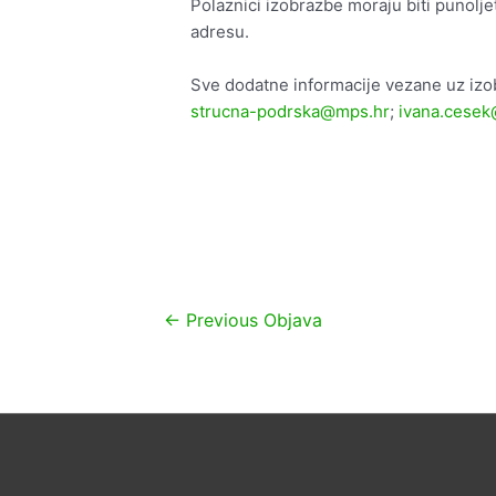
Polaznici izobrazbe moraju biti punolje
adresu.
Sve dodatne informacije vezane uz izo
strucna-podrska@mps.hr
;
ivana.cese
Navigacija
←
Previous Objava
objava