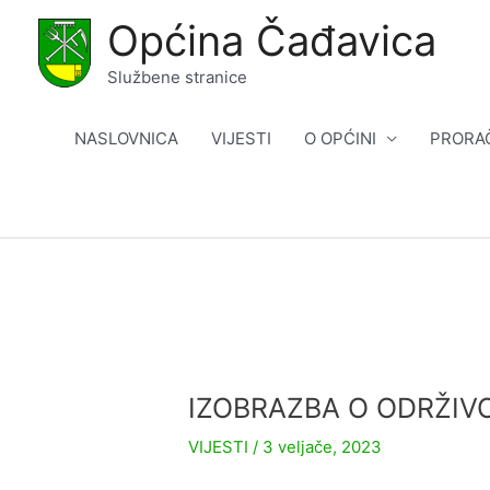
Skip
Općina Čađavica
to
content
Službene stranice
NASLOVNICA
VIJESTI
O OPĆINI
PRORA
IZOBRAZBA O ODRŽIVO
VIJESTI
/
3 veljače, 2023