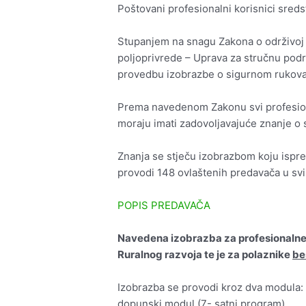
Poštovani profesionalni korisnici sredst
Stupanjem na snagu Zakona o održivoj u
poljoprivrede – Uprava za stručnu podrš
provedbu izobrazbe o sigurnom rukovanj
Prema navedenom Zakonu svi profesionalni
moraju imati zadovoljavajuće znanje o s
Znanja se stječu izobrazbom koju ispr
provodi 148 ovlaštenih predavača u sv
POPIS PREDAVAČA
Navedena izobrazba za profesionalne k
Ruralnog razvoja te je za polaznike
be
Izobrazba se provodi kroz dva modula:
dopunski modul (7- satni program).