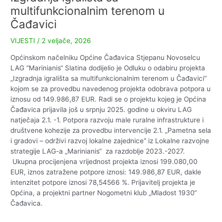
multifunkcionalnim terenom u
Čađavici
VIJESTI
/
2 veljače, 2026
Općinskom načelniku Općine Čađavica Stjepanu Novoselcu
LAG “Marinianis“ Slatina dodijelio je Odluku o odabiru projekta
„Izgradnja igrališta sa multifunkcionalnim terenom u Čađavici“
kojom se za provedbu navedenog projekta odobrava potpora u
iznosu od 149.986,87 EUR. Radi se o projektu kojeg je Općina
Čađavica prijavila još u srpnju 2025. godine u okviru LAG
natječaja 2.1. -1. Potpora razvoju male ruralne infrastrukture i
društvene kohezije za provedbu intervencije 2.1. „Pametna sela
i gradovi – održivi razvoj lokalne zajednice“ iz Lokalne razvojne
strategije LAG-a „Marinianis“ za razdoblje 2023.-2027.
Ukupna procijenjena vrijednost projekta iznosi 199.080,00
EUR, iznos zatražene potpore iznosi: 149.986,87 EUR, dakle
intenzitet potpore iznosi 78,54566 %. Prijavitelj projekta je
Općina, a projektni partner Nogometni klub „Mladost 1930“
Čađavica.