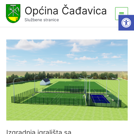
Skip
Općina Čađavica
to
Main
Open
content
Službene stranice
Men
Izgradnja igrališta sa