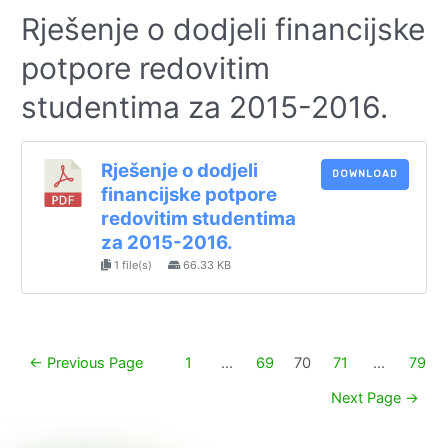
Rješenje o dodjeli financijske
potpore redovitim
studentima za 2015-2016.
Rješenje o dodjeli
DOWNLOAD
financijske potpore
redovitim studentima
za 2015-2016.
1 file(s)
66.33 KB
Paginacija
←
Previous Page
1
…
69
70
71
…
79
objava
Next Page
→