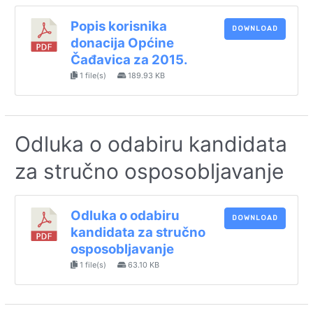
Popis korisnika
DOWNLOAD
donacija Općine
Čađavica za 2015.
1 file(s)
189.93 KB
Odluka o odabiru kandidata
za stručno osposobljavanje
Odluka o odabiru
DOWNLOAD
kandidata za stručno
osposobljavanje
1 file(s)
63.10 KB