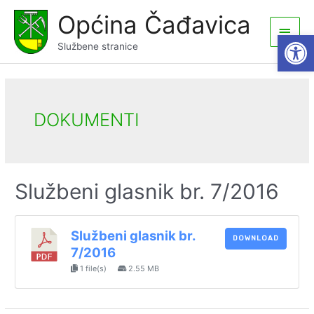
Skip
Općina Čađavica
to
Main
Open
content
Službene stranice
Men
DOKUMENTI
Službeni glasnik br. 7/2016
Službeni glasnik br.
DOWNLOAD
7/2016
1 file(s)
2.55 MB