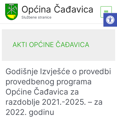
Skip
Općina Čađavica
to
Main
Open
content
Službene stranice
Men
AKTI OPĆINE ČAĐAVICA
Godišnje Izvješće o provedbi
provedbenog programa
Općine Čađavica za
razdoblje 2021.-2025. – za
2022. godinu