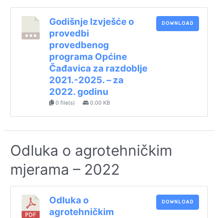
Godišnje Izvješće o
DOWNLOAD
provedbi
provedbenog
programa Općine
Čađavica za razdoblje
2021.-2025. – za
2022. godinu
0 file(s)
0.00 KB
Odluka o agrotehničkim
mjerama – 2022
Odluka o
DOWNLOAD
agrotehničkim