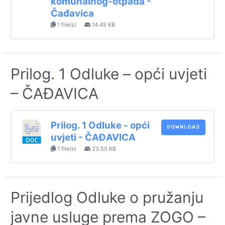
komunalnog-otpada -
Čađavica
1 file(s)
14.45 KB
Prilog. 1 Odluke – opći uvjeti
– ČAĐAVICA
Prilog. 1 Odluke - opći
DOWNLOAD
uvjeti - ČAĐAVICA
1 file(s)
23.50 KB
Prijedlog Odluke o pružanju
javne usluge prema ZOGO –