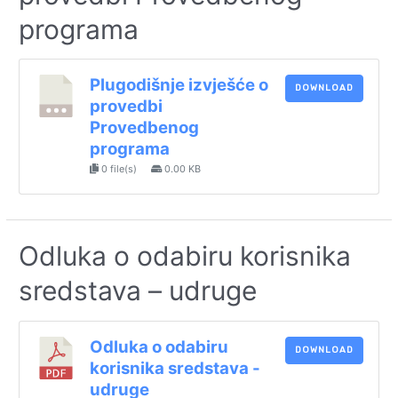
programa
Plugodišnje izvješće o
DOWNLOAD
provedbi
Provedbenog
programa
0 file(s)
0.00 KB
Odluka o odabiru korisnika
sredstava – udruge
Odluka o odabiru
DOWNLOAD
korisnika sredstava -
udruge