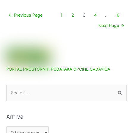
Paginacija
←
Previous Page
1
2
3
4
…
6
objava
Next Page
→
PORTAL PROSTORNIH PODATAKA OPĆINE ČAĐAVICA
S
e
a
r
Arhiva
c
h
A