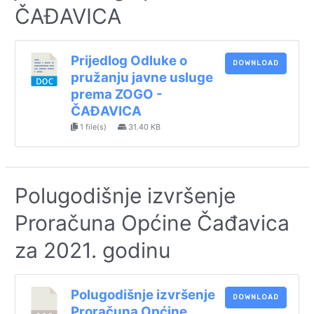
ČAĐAVICA
Prijedlog Odluke o
DOWNLOAD
pružanju javne usluge
prema ZOGO -
ČAĐAVICA
1 file(s)
31.40 KB
Polugodišnje izvršenje
Proračuna Općine Čađavica
za 2021. godinu
Polugodišnje izvršenje
DOWNLOAD
Proračuna Općine