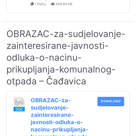
1 file(s)
349.64 KB
OBRAZAC-za-sudjelovanje-
zainteresirane-javnosti-
odluka-o-nacinu-
prikupljanja-komunalnog-
otpada – Čađavica
OBRAZAC-za-
DOWNLOAD
sudjelovanje-
zainteresirane-
javnosti-odluka-o-
nacinu-prikupljanja-