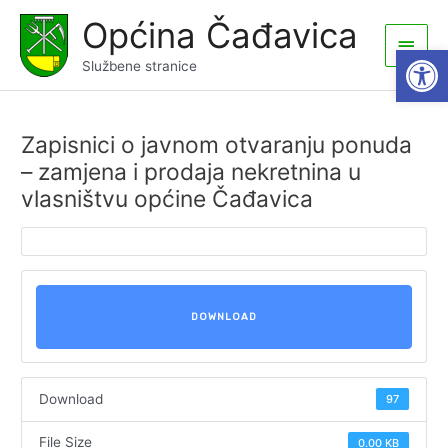
Skip
Općina Čađavica
to
Main
Open
content
Službene stranice
Men
Zapisnici o javnom otvaranju ponuda
– zamjena i prodaja nekretnina u
vlasništvu općine Čađavica
DOWNLOAD
Download
97
File Size
0.00 KB