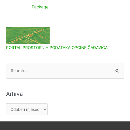
objava
Package
PORTAL PROSTORNIH PODATAKA OPĆINE ČAĐAVICA
S
e
a
r
Arhiva
c
h
A
f
r
o
h
r