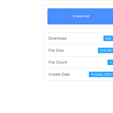
DOWNLOAD
Download
826
File Size
17.47 KB
File Count
1
Create Date
6 ožujka, 2023
Navigacija