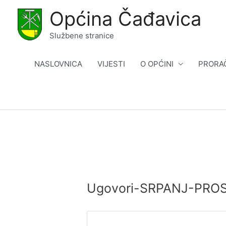
Skip
Općina Čađavica
to
content
Službene stranice
NASLOVNICA
VIJESTI
O OPĆINI
PRORA
Ugovori-SRPANJ-PRO