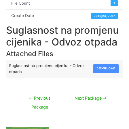
File Count
1
Create Date
27 rujna, 2017
Suglasnost na promjenu
cijenika - Odvoz otpada
Attached Files
Suglasnost na promjenu cijenika - Odvoz
DOWNLOAD
otpada
Navigacija
←
Previous
Next Package
→
objava
Package