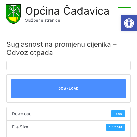
Skip
Općina Čađavica
to
Main
Open
content
Službene stranice
Men
Suglasnost na promjenu cijenika –
Odvoz otpada
DOWNLOAD
Download
1646
File Size
1.22 MB