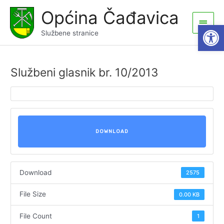
Skip
Općina Čađavica
to
Main
Open
content
Službene stranice
Men
Službeni glasnik br. 10/2013
DOWNLOAD
Download
2575
File Size
0.00 KB
File Count
1