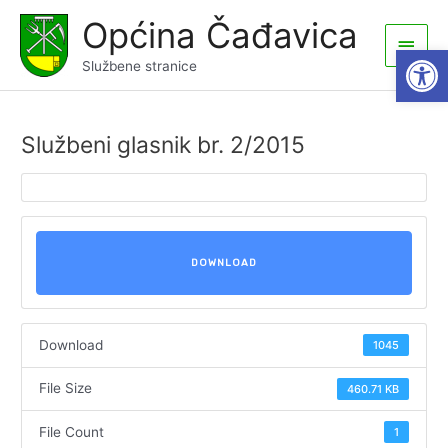
Skip
Općina Čađavica
to
Main
Open
content
Službene stranice
Men
Službeni glasnik br. 2/2015
DOWNLOAD
Download
1045
File Size
460.71 KB
File Count
1