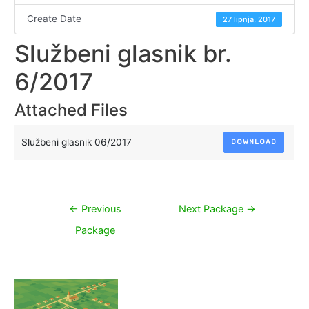
Create Date
27 lipnja, 2017
Službeni glasnik br.
6/2017
Attached Files
Službeni glasnik 06/2017
DOWNLOAD
Navigacija
←
Previous
Next Package
→
objava
Package