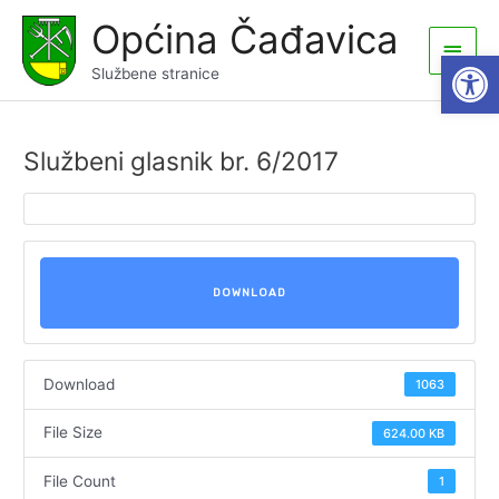
Skip
Općina Čađavica
to
Main
Open
content
Službene stranice
Men
Službeni glasnik br. 6/2017
DOWNLOAD
Download
1063
File Size
624.00 KB
File Count
1