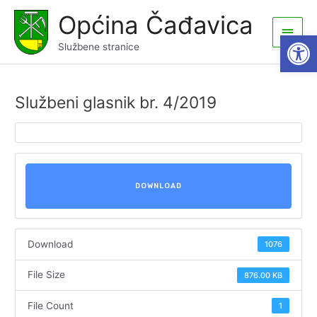
Skip
Općina Čađavica
to
Main
Open
content
Službene stranice
Men
Službeni glasnik br. 4/2019
DOWNLOAD
Download
1076
File Size
876.00 KB
File Count
1