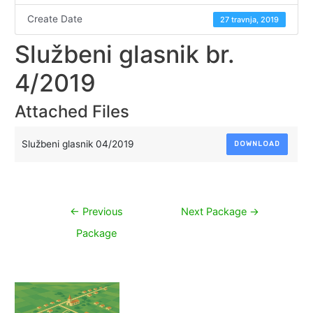
Create Date
27 travnja, 2019
Službeni glasnik br.
4/2019
Attached Files
Službeni glasnik 04/2019
DOWNLOAD
Navigacija
←
Previous
Next Package
→
objava
Package