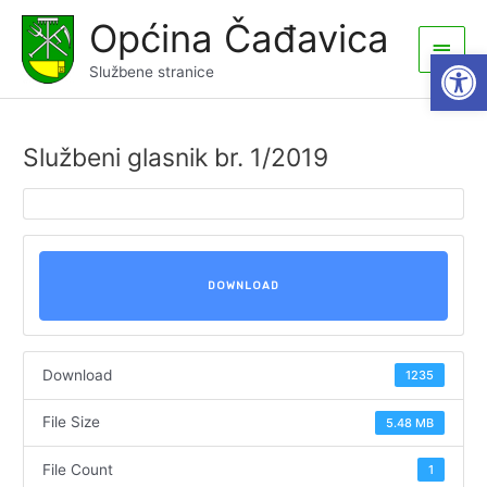
Skip
Općina Čađavica
to
Main
Open
content
Službene stranice
Men
Službeni glasnik br. 1/2019
DOWNLOAD
Download
1235
File Size
5.48 MB
File Count
1