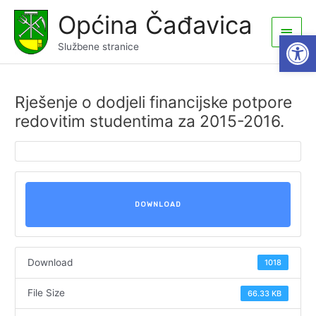
Skip
Općina Čađavica
to
Main
Open
content
Službene stranice
Men
Rješenje o dodjeli financijske potpore
redovitim studentima za 2015-2016.
DOWNLOAD
Download
1018
File Size
66.33 KB