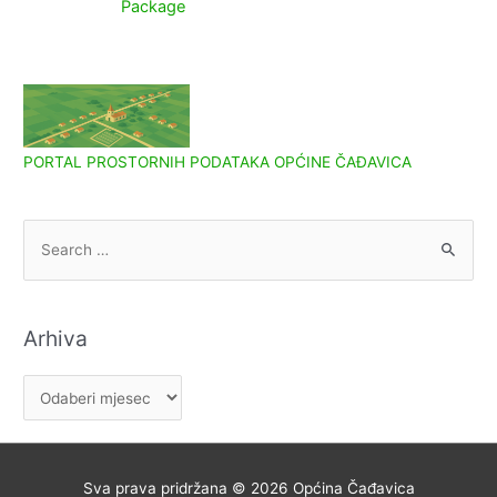
Package
PORTAL PROSTORNIH PODATAKA OPĆINE ČAĐAVICA
S
e
a
r
Arhiva
c
h
A
f
r
o
h
r
i
Sva prava pridržana © 2026
Općina Čađavica