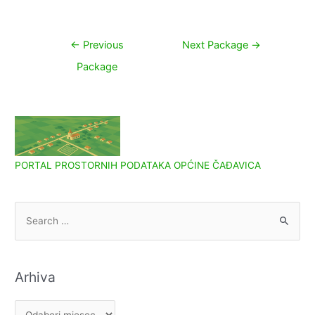
Navigacija
←
Previous
Next Package
→
objava
Package
PORTAL PROSTORNIH PODATAKA OPĆINE ČAĐAVICA
S
e
a
r
Arhiva
c
h
A