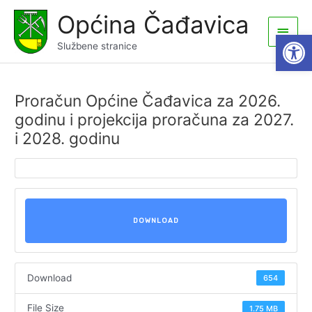
Skip
Općina Čađavica
to
Main
Open
content
Službene stranice
Men
Proračun Općine Čađavica za 2026.
godinu i projekcija proračuna za 2027.
i 2028. godinu
DOWNLOAD
Download
654
File Size
1.75 MB