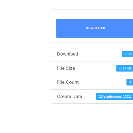
DOWNLOAD
Download
821
File Size
6.91 KB
File Count
1
Create Date
23 studenoga, 2022