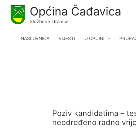
Skip
Općina Čađavica
to
content
Službene stranice
NASLOVNICA
VIJESTI
O OPĆINI
PRORA
Poziv kandidatima – tes
neodređeno radno vrij