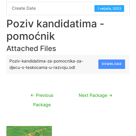
Create Date
1 veljače, 2023
Poziv kandidatima -
pomoćnik
Attached Files
Poziv-kandidatima-za-pomocnika-za-
DOWNLOAD
djecu-s-teskocama-u-razvoju.odt
Navigacija
←
Previous
Next Package
→
objava
Package