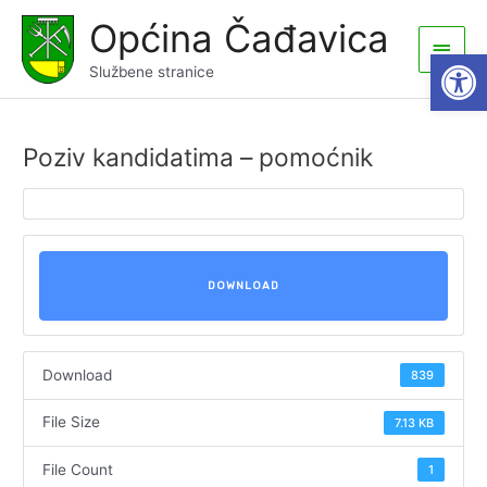
Skip
Općina Čađavica
to
Main
Open
content
Službene stranice
Men
Poziv kandidatima – pomoćnik
DOWNLOAD
Download
839
File Size
7.13 KB
File Count
1