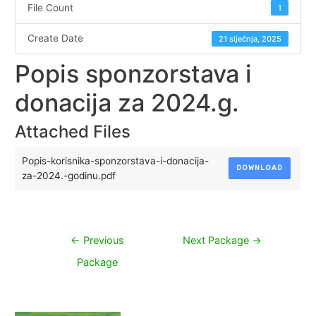
File Count
1
Create Date
21 siječnja, 2025
Popis sponzorstava i
donacija za 2024.g.
Attached Files
Popis-korisnika-sponzorstava-i-donacija-
DOWNLOAD
za-2024.-godinu.pdf
Navigacija
←
Previous
Next Package
→
objava
Package