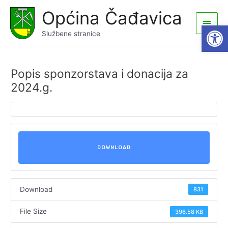
Skip
Općina Čađavica
to
Main
Open
content
Službene stranice
Men
Popis sponzorstava i donacija za
2024.g.
DOWNLOAD
Download
831
File Size
396.58 KB