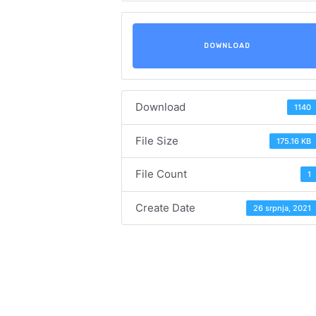
DOWNLOAD
Download
1140
File Size
175.16 KB
File Count
1
Create Date
26 srpnja, 2021
Navigacija