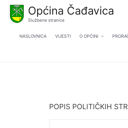
Skip
Općina Čađavica
to
content
Službene stranice
NASLOVNICA
VIJESTI
O OPĆINI
PRORA
POPIS POLITIČKIH STRA