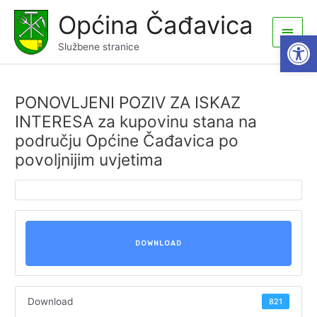
Skip
Općina Čađavica
to
Main
Open
content
Službene stranice
Men
PONOVLJENI POZIV ZA ISKAZ
INTERESA za kupovinu stana na
području Općine Čađavica po
povoljnijim uvjetima
DOWNLOAD
Download
821