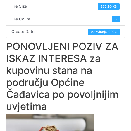
File Size
332.90 KB
File Count
3
Create Date
27 svibnja, 2026
PONOVLJENI POZIV ZA
ISKAZ INTERESA za
kupovinu stana na
području Općine
Čađavica po povoljnijim
uvjetima