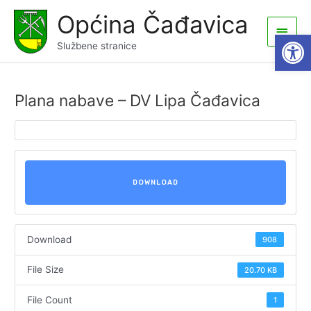
Skip
Općina Čađavica
to
Main
Open
content
Službene stranice
Men
Plana nabave – DV Lipa Čađavica
DOWNLOAD
Download
908
File Size
20.70 KB
File Count
1