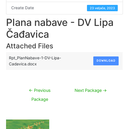
Create Date
23 veljače, 2023
Plana nabave - DV Lipa
Čađavica
Attached Files
Rpt_PlanNabave-1-DV-Lipa-
DOWNLOAD
Cadavica.docx
Navigacija
←
Previous
Next Package
→
objava
Package