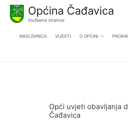
Skip
Općina Čađavica
to
content
Službene stranice
NASLOVNICA
VIJESTI
O OPĆINI
PRORA
Opći uvjeti obavljanja
Čađavica