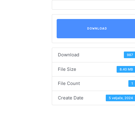
DOWNLOAD
Download
987
File Size
8.40 MB
File Count
1
Create Date
5 veljače, 2024