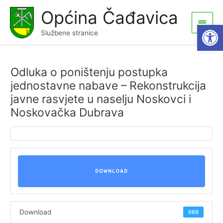
Skip
Općina Čađavica
to
Main
Open
content
Službene stranice
Men
Odluka o poništenju postupka
jednostavne nabave – Rekonstrukcija
javne rasvjete u naselju Noskovci i
Noskovačka Dubrava
DOWNLOAD
Download
669