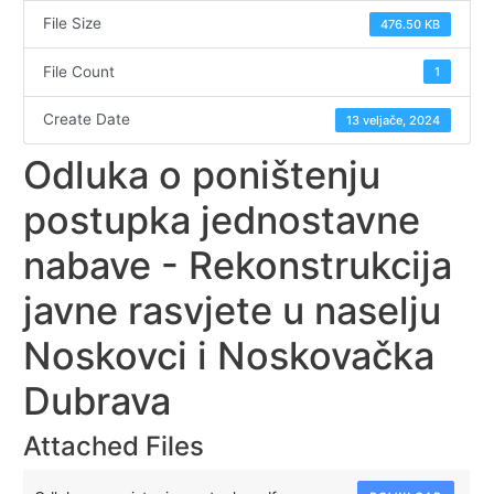
File Size
476.50 KB
File Count
1
Create Date
13 veljače, 2024
Odluka o poništenju
postupka jednostavne
nabave - Rekonstrukcija
javne rasvjete u naselju
Noskovci i Noskovačka
Dubrava
Attached Files