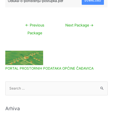
Odluka-o-ponistenju-postupka.pdf
DOWNLOAD
Navigacija
←
Previous
Next Package
→
objava
Package
PORTAL PROSTORNIH PODATAKA OPĆINE ČAĐAVICA
S
e
a
r
Arhiva
c