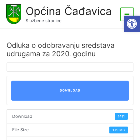
Skip
Općina Čađavica
to
Main
Open
content
Službene stranice
Men
Odluka o odobravanju sredstava
udrugama za 2020. godinu
DOWNLOAD
Download
1411
File Size
1.19 MB